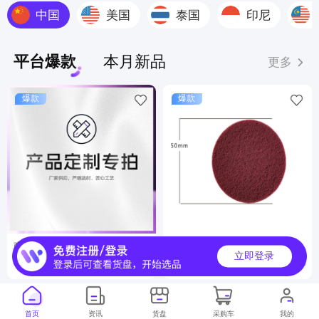
中国
美国
泰国
印尼
平台爆款
本月新品
更多
爆款
爆款
商品定制服务
工业百洁布
立即登录
6000000+
500000+
月销
月销
首页
资讯
货盘
采购车
我的