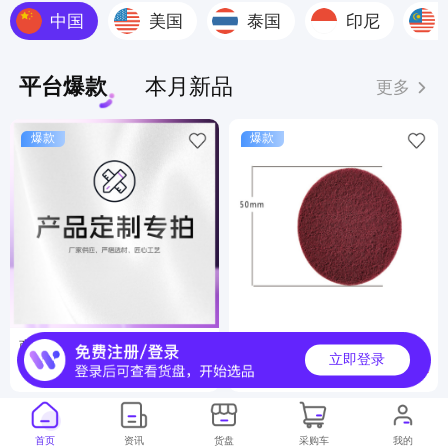
中国
美国
泰国
印尼
平台爆款
本月新品
更多
爆款
爆款
商品定制服务
工业百洁布
立即登录
6000000+
500000+
月销
月销
首页
资讯
货盘
采购车
我的