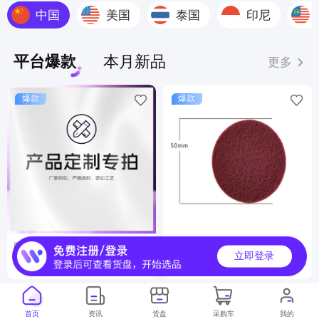
中国
美国
泰国
印尼
平台爆款
本月新品
更多
爆款
爆款
商品定制服务
工业百洁布
立即登录
6000000+
500000+
月销
月销
首页
资讯
货盘
采购车
我的