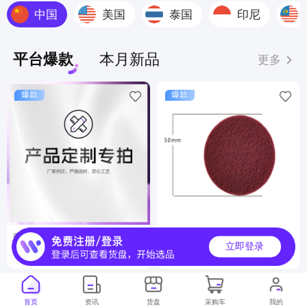
中国
美国
泰国
印尼
平台爆款
本月新品
更多
爆款
爆款
商品定制服务
工业百洁布
立即登录
6000000+
500000+
月销
月销
首页
资讯
货盘
采购车
我的