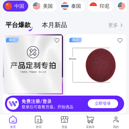
中国
美国
泰国
印尼
平台爆款
本月新品
更多
爆款
爆款
商品定制服务
工业百洁布
立即登录
6000000+
500000+
月销
月销
首页
资讯
货盘
采购车
我的