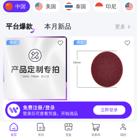
中国
美国
泰国
印尼
平台爆款
本月新品
更多
爆款
爆款
商品定制服务
工业百洁布
立即登录
6000000+
500000+
月销
月销
首页
资讯
货盘
采购车
我的