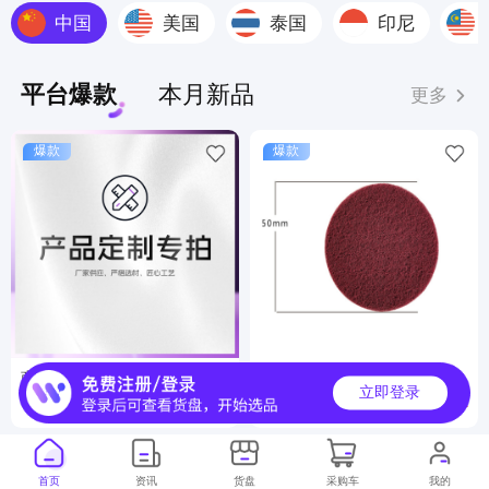
中国
美国
泰国
印尼
平台爆款
本月新品
更多
爆款
爆款
商品定制服务
工业百洁布
立即登录
6000000+
500000+
月销
月销
首页
资讯
货盘
采购车
我的