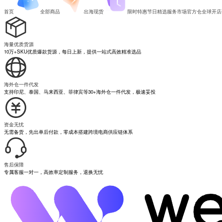
首页
全部商品
出海现货
限时特惠
节日精选
服务市场
官方仓
全球开店
海量优质货源
10万+SKU优质爆款货源，每日上新，提供一站式高效精准选品
海外仓一件代发
支持印尼、泰国、马来西亚、菲律宾等30+海外仓一件代发，极速妥投
资金无忧
无需备货，先出单后付款，零成本搭建跨境电商供应链体系
售后保障
专属客服一对一，高效率定制服务，退换无忧