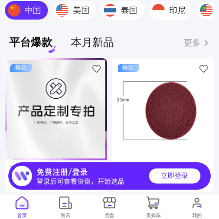
中国
美国
泰国
印尼
平台爆款
本月新品
更多
爆款
爆款
商品定制服务
工业百洁布
立即登录
6000000+
500000+
月销
月销
首页
资讯
货盘
采购车
我的