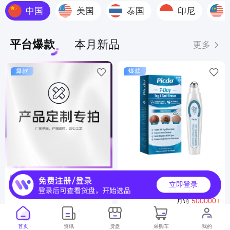
中国
美国
泰国
印尼
平台爆款
本月新品
更多
爆款
爆款
商品定制服务
ODM 皮肤护理滚珠笔 温和清
立即登录
洁身体尤点柔嫩光滑局部肌肤
6000000+
月销
便捷护理笔
500000+
月销
首页
资讯
货盘
采购车
我的