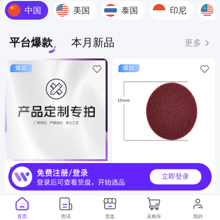
中国
美国
泰国
印尼
平台爆款
本月新品
更多
爆款
爆款
商品定制服务
工业百洁布
立即登录
6000000+
500000+
月销
月销
首页
资讯
货盘
采购车
我的