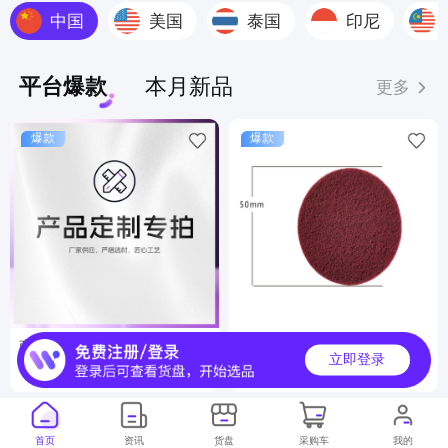
中国
美国
泰国
印尼
平台爆款
本月新品
更多
爆款
爆款
商品定制服务
工业百洁布
立即登录
6000000+
500000+
月销
月销
首页
资讯
货盘
采购车
我的