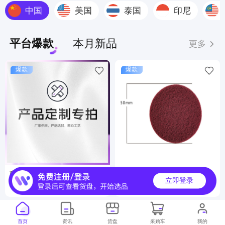
中国
美国
泰国
印尼
平台爆款
本月新品
更多
爆款
爆款
商品定制服务
工业百洁布
立即登录
6000000+
500000+
月销
月销
首页
资讯
货盘
采购车
我的