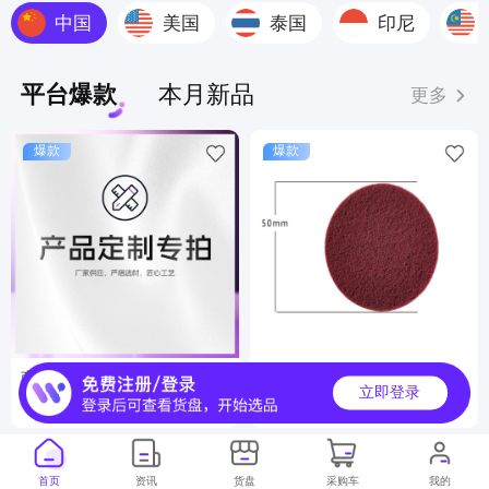
中国
美国
泰国
印尼
平台爆款
本月新品
更多
爆款
爆款
商品定制服务
工业百洁布
立即登录
6000000+
500000+
月销
月销
首页
资讯
货盘
采购车
我的